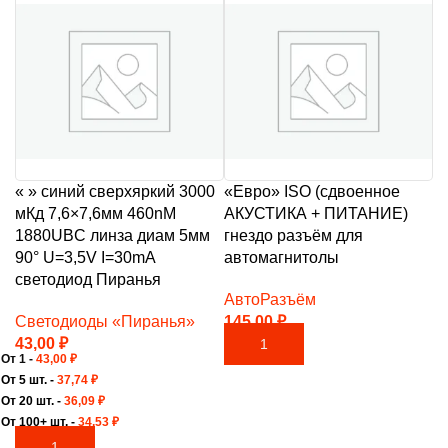
« » синий сверхяркий 3000
«Евро» ISO (сдвоенное
мКд 7,6×7,6мм 460nM
АКУСТИКА + ПИТАНИЕ)
1880UBC линза диам 5мм
гнездо разъём для
90° U=3,5V I=30mA
автомагнитолы
светодиод Пиранья
АвтоРазъём
Светодиоды «Пиранья»
145,00
₽
43,00
₽
В КОРЗИНУ
От 1 -
43,00
₽
От 5 шт. -
37,74
₽
От 20 шт. -
36,09
₽
От 100+ шт. -
34,53
₽
В КОРЗИНУ