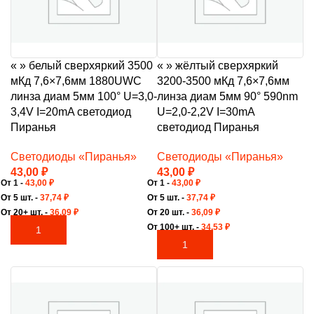
« » белый сверхяркий 3500
« » жёлтый сверхяркий
мКд 7,6×7,6мм 1880UWC
3200-3500 мКд 7,6×7,6мм
линза диам 5мм 100° U=3,0-
линза диам 5мм 90° 590nm
3,4V I=20mA светодиод
U=2,0-2,2V I=30mA
Пиранья
светодиод Пиранья
Светодиоды «Пиранья»
Светодиоды «Пиранья»
43,00
₽
43,00
₽
От 1 -
43,00
₽
От 1 -
43,00
₽
От 5 шт. -
37,74
₽
От 5 шт. -
37,74
₽
От 20+ шт. -
36,09
₽
От 20 шт. -
36,09
₽
От 100+ шт. -
34,53
₽
В КОРЗИНУ
В КОРЗИНУ