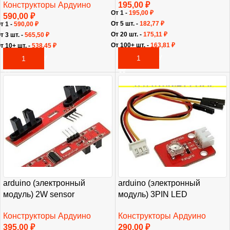
Конструкторы Ардуино
195,00
₽
От 1 -
195,00
₽
590,00
₽
От 5 шт. -
182,77
₽
т 1 -
590,00
₽
От 20 шт. -
175,11
₽
т 3 шт. -
565,50
₽
От 100+ шт. -
163,81
₽
т 10+ шт. -
538,45
₽
В КОРЗИНУ
В КОРЗИНУ
arduino (электронный
arduino (электронный
модуль) 2W sensor
модуль) 3PIN LED
Конструкторы Ардуино
Конструкторы Ардуино
395,00
₽
290,00
₽