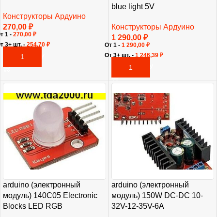
blue light 5V
Конструкторы Ардуино
270,00
₽
Конструкторы Ардуино
т 1 -
270,00
₽
1 290,00
₽
т 3+ шт. -
254,70
₽
От 1 -
1 290,00
₽
От 3+ шт. -
1 246,39
₽
В КОРЗИНУ
В КОРЗИНУ
arduino (электронный
arduino (электронный
модуль) 140C05 Electronic
модуль) 150W DC-DC 10-
Blocks LED RGB
32V-12-35V-6A