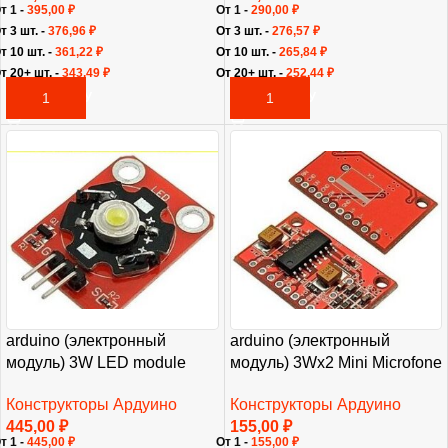
т 1 -
395,00
₽
От 1 -
290,00
₽
т 3 шт. -
376,96
₽
От 3 шт. -
276,57
₽
т 10 шт. -
361,22
₽
От 10 шт. -
265,84
₽
т 20+ шт. -
343,49
₽
От 20+ шт. -
252,44
₽
В КОРЗИНУ
В КОРЗИНУ
arduino (электронный
arduino (электронный
модуль) 3W LED module
модуль) 3Wх2 Mini Microfone
Конструкторы Ардуино
Конструкторы Ардуино
445,00
₽
155,00
₽
т 1 -
445,00
₽
От 1 -
155,00
₽