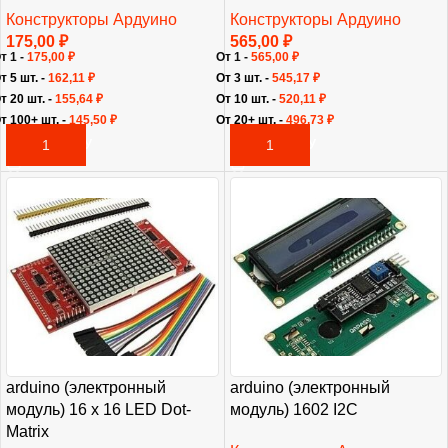
Конструкторы Ардуино
Конструкторы Ардуино
175,00
₽
565,00
₽
т 1 -
175,00
₽
От 1 -
565,00
₽
т 5 шт. -
162,11
₽
От 3 шт. -
545,17
₽
т 20 шт. -
155,64
₽
От 10 шт. -
520,11
₽
т 100+ шт. -
145,50
₽
От 20+ шт. -
496,73
₽
В КОРЗИНУ
В КОРЗИНУ
arduino (электронный
arduino (электронный
модуль) 16 x 16 LED Dot-
модуль) 1602 I2C
Matrix