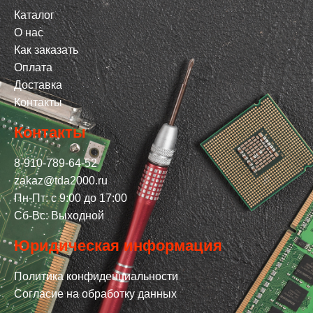
Каталог
О нас
Как заказать
Оплата
Доставка
Контакты
Контакты
8-910-789-64-52
zakaz@tda2000.ru
Пн-Пт: с 9:00 до 17:00
Сб-Вс: Выходной
Юридическая информация
Политика конфиденциальности
Согласие на обработку данных