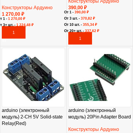
Конструкторы Ардуино
Конструкторы Ардуино
390,00
₽
От 1 -
390,00
₽
1 270,00
₽
От 3 шт. -
370,82
₽
т 1 -
1 270,00
₽
От 10 шт. -
355,34
₽
т 3+ шт. -
1 224,48
₽
От 20+ шт. -
337,62
₽
В КОРЗИНУ
В КОРЗИНУ
arduino (электронный
arduino (электронный
модуль) 2-CH 5V Solid-state
модуль) 20Pin Adapter Board
Relay(Red)
Конструкторы Ардуино