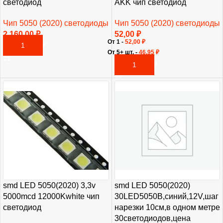
светодиод
AKK чип светодиод
Чип 5050 (2020) светодиоды
Чип 5050 (2020) светодиоды
2 160,00
₽
52,00
₽
От 1 -
52,00
₽
В КОРЗИНУ
От 5+ шт. -
46,95
₽
В КОРЗИНУ
smd LED 5050(2020) 3,3v
smd LED 5050(2020)
5000mcd 12000Kwhite чип
30LED5050B,синий,12V,шаг
светодиод
нарезки 10см,в одном метре
30светодиодов,цена