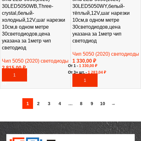
30LED5050WB,Three-
30LED5050WY,белый-
crystal,белый-
тёплый,12V,шаг нарезки
холодный,12V,шаг нарезки
10см,в одном метре
10см,в одном метре
30светодиодов,цена
30светодиодов,цена
указана за 1метр чип
указана за 1метр чип
светодиод
светодиод
Чип 5050 (2020) светодиоды
Чип 5050 (2020) светодиоды
1 330,00
₽
От 1 -
1 330,00
₽
2 815,00
₽
От 3+ шт. -
1 283,04
₽
В КОРЗИНУ
В КОРЗИНУ
1
2
3
4
…
8
9
10
→