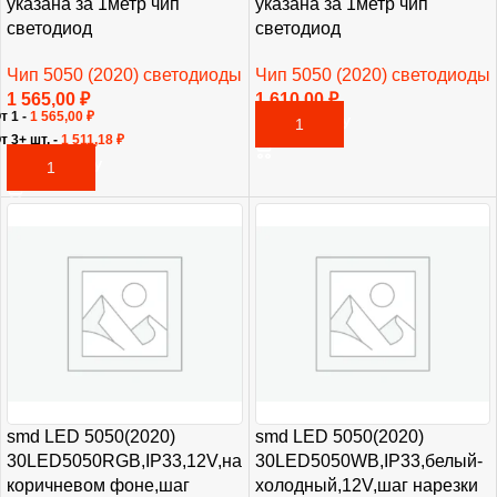
указана за 1метр чип
указана за 1метр чип
светодиод
светодиод
Чип 5050 (2020) светодиоды
Чип 5050 (2020) светодиоды
1 565,00
₽
1 610,00
₽
т 1 -
1 565,00
₽
В КОРЗИНУ
т 3+ шт. -
1 511,18
₽
В КОРЗИНУ
smd LED 5050(2020)
smd LED 5050(2020)
30LED5050RGB,IP33,12V,на
30LED5050WB,IP33,белый-
коричневом фоне,шаг
холодный,12V,шаг нарезки