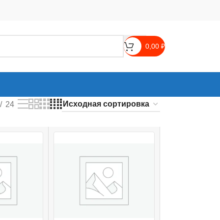
0,00
₽
24