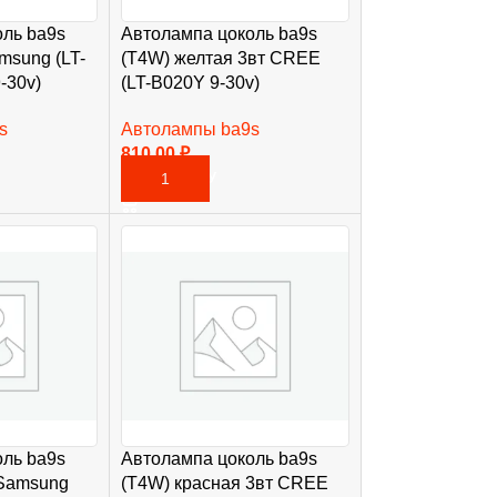
ль ba9s
Автолампа цоколь ba9s
msung (LT-
(T4W) желтая 3вт CREE
-30v)
(LT-B020Y 9-30v)
s
Автолампы ba9s
810,00
₽
В КОРЗИНУ
ль ba9s
Автолампа цоколь ba9s
 Samsung
(T4W) красная 3вт CREE