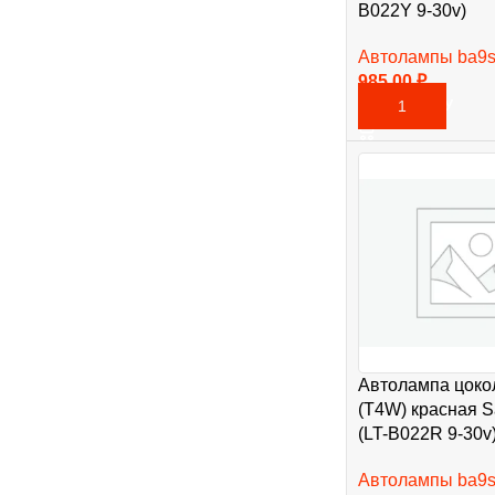
B022Y 9-30v)
Автолампы ba9
985,00
₽
В КОРЗИНУ
Автолампа цоко
(T4W) красная 
(LT-B022R 9-30v
Автолампы ba9