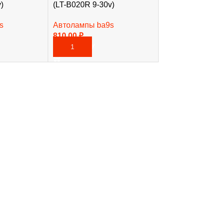
)
(LT-B020R 9-30v)
s
Автолампы ba9s
810,00
₽
В КОРЗИНУ