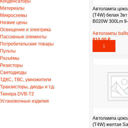
Конденсаторы
Материалы
Автолампа цоко
(T4W) белая 3вт
Микросхемы
B020W 300Lm 9-
Низкие цены
Освещение и электрика
Автолампы ba9
Пассивные элементы
810,00
₽
Потребительские товары
В КОРЗИНУ
Пульты
Разъёмы
Резисторы
Светодиоды
ТДКС, ТВС, умножители
Транзисторы, диоды и т.д.
Тюнера DVB-T2
Установочные изделия
Автолампа цоко
(T4W) желтая Sa