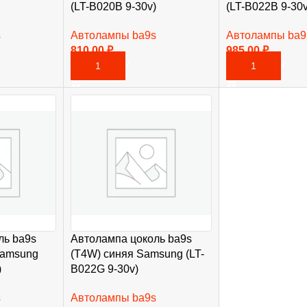
(LT-B020B 9-30v)
(LT-B022B 9-30v
s
Автолампы ba9s
Автолампы ba9
810,00
₽
985,00
₽
В КОРЗИНУ
В КОРЗИНУ
ль ba9s
Автолампа цоколь ba9s
Samsung
(T4W) синяя Samsung (LT-
)
B022G 9-30v)
s
Автолампы ba9s