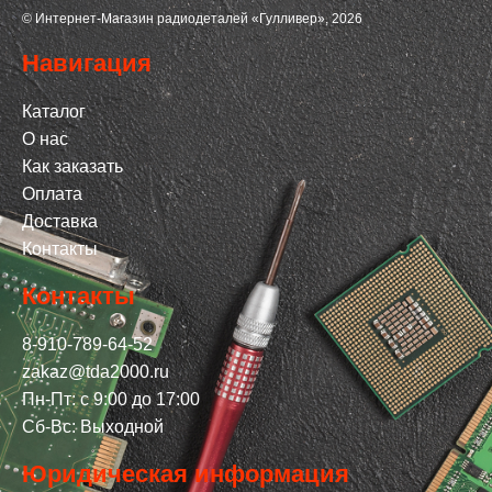
© Интернет-Магазин радиодеталей «Гулливер», 2026
Навигация
Каталог
О нас
Как заказать
Оплата
Доставка
Контакты
Контакты
8-910-789-64-52
zakaz@tda2000.ru
Пн-Пт: с 9:00 до 17:00
Сб-Вс: Выходной
Юридическая информация