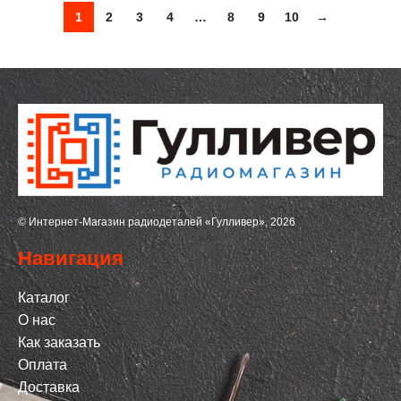
1
2
3
4
…
8
9
10
→
© Интернет-Магазин радиодеталей «Гулливер», 2026
Навигация
Каталог
О нас
Как заказать
Оплата
Доставка