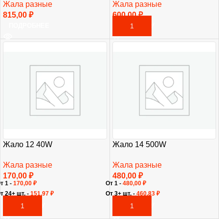
Жала разные
Жала разные
815,00
₽
600,00
₽
ПОДРОБНЕЕ
В КОРЗИНУ
Жало 12 40W
Жало 14 500W
Жала разные
Жала разные
170,00
₽
480,00
₽
т 1 -
170,00
₽
От 1 -
480,00
₽
т 24+ шт. -
151,97
₽
От 3+ шт. -
460,83
₽
В КОРЗИНУ
В КОРЗИНУ