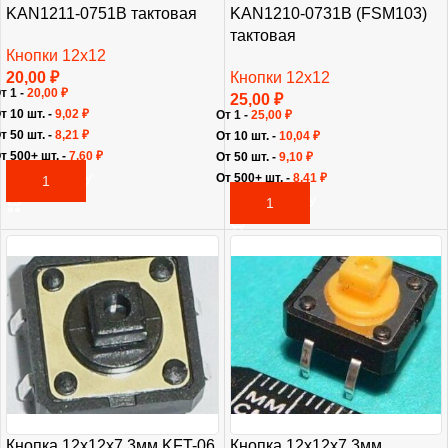
KAN1210-0731B (FSM103)
KAN1211-0751B тактовая
тактовая
Кнопки 12х12
Кнопки 12х12
20,00
₽
т 1 -
20,00
₽
25,00
₽
т 10 шт. -
9,02
₽
От 1 -
25,00
₽
т 50 шт. -
8,21
₽
От 10 шт. -
10,04
₽
т 500+ шт. -
7,60
₽
От 50 шт. -
9,10
₽
От 500+ шт. -
8,41
₽
В КОРЗИНУ
В КОРЗИНУ
Кнопка 12х12х7,3мм KFT-06
Кнопка 12х12х7,3мм