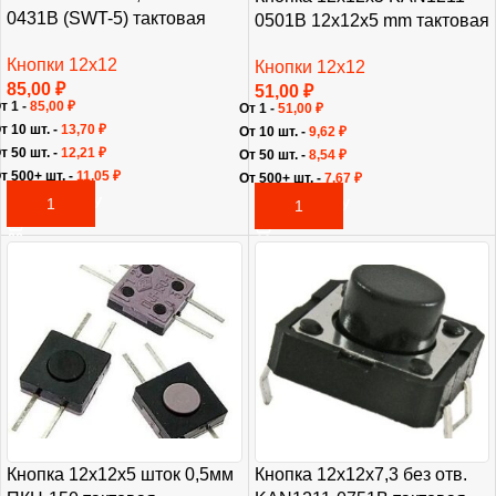
0431B (SWT-5) тактовая
0501B 12x12x5 mm тактовая
Кнопки 12х12
Кнопки 12х12
85,00
₽
51,00
₽
т 1 -
85,00
₽
От 1 -
51,00
₽
т 10 шт. -
13,70
₽
От 10 шт. -
9,62
₽
т 50 шт. -
12,21
₽
От 50 шт. -
8,54
₽
т 500+ шт. -
11,05
₽
От 500+ шт. -
7,67
₽
В КОРЗИНУ
В КОРЗИНУ
Кнопка 12х12х5 шток 0,5мм
Кнопка 12х12х7,3 без отв.