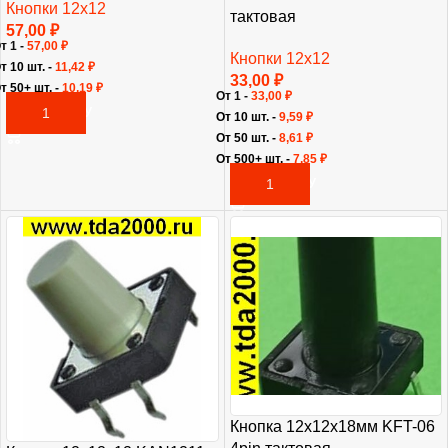
Кнопки 12х12
тактовая
57,00
₽
т 1 -
57,00
₽
Кнопки 12х12
т 10 шт. -
11,42
₽
33,00
₽
т 50+ шт. -
10,19
₽
От 1 -
33,00
₽
В КОРЗИНУ
От 10 шт. -
9,59
₽
От 50 шт. -
8,61
₽
От 500+ шт. -
7,85
₽
В КОРЗИНУ
Кнопка 12х12х18мм KFT-06