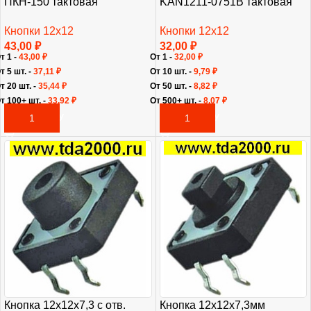
ПКН-150 тактовая
KAN1211-0751B тактовая
Кнопки 12х12
Кнопки 12х12
43,00
₽
32,00
₽
т 1 -
43,00
₽
От 1 -
32,00
₽
т 5 шт. -
37,11
₽
От 10 шт. -
9,79
₽
т 20 шт. -
35,44
₽
От 50 шт. -
8,82
₽
т 100+ шт. -
33,92
₽
От 500+ шт. -
8,07
₽
В КОРЗИНУ
В КОРЗИНУ
Кнопка 12х12х7,3мм
Кнопка 12х12х7,3 с отв.