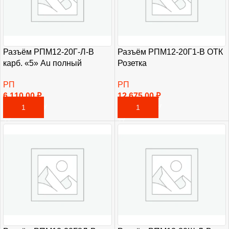
Разъём РПМ12-20Г-Л-В
Разъём РПМ12-20Г1-В ОТК
карб. «5» Au полный
Розетка
РП
РП
6 110,00
₽
12 675,00
₽
В КОРЗИНУ
В КОРЗИНУ