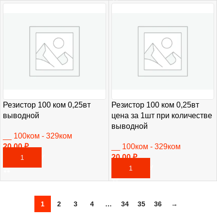
Резистор 100 ком 0,25вт
Резистор 100 ком 0,25вт
выводной
цена за 1шт при количестве
выводной
__ 100ком - 329ком
20,00
₽
__ 100ком - 329ком
20,00
₽
В КОРЗИНУ
В КОРЗИНУ
1
2
3
4
…
34
35
36
→