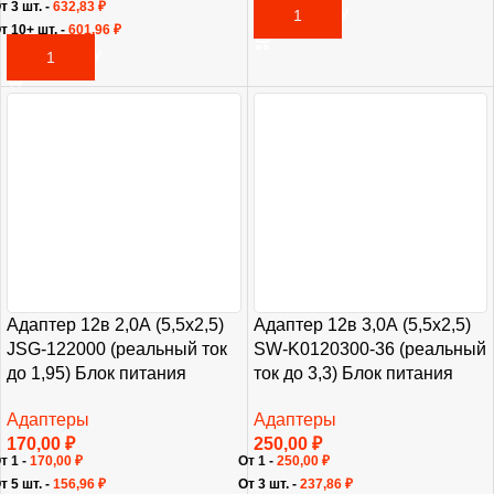
т 3 шт. -
632,83
₽
В КОРЗИНУ
т 10+ шт. -
601,96
₽
В КОРЗИНУ
Адаптер 12в 2,0А (5,5х2,5)
Адаптер 12в 3,0А (5,5х2,5)
JSG-122000 (реальный ток
SW-K0120300-36 (реальный
до 1,95) Блок питания
ток до 3,3) Блок питания
Адаптеры
Адаптеры
170,00
₽
250,00
₽
т 1 -
170,00
₽
От 1 -
250,00
₽
т 5 шт. -
156,96
₽
От 3 шт. -
237,86
₽