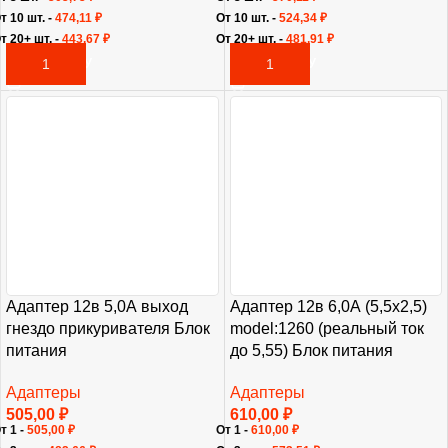
т 10 шт. -
474,11
₽
От 10 шт. -
524,34
₽
т 20+ шт. -
443,67
₽
От 20+ шт. -
481,91
₽
В КОРЗИНУ
В КОРЗИНУ
Адаптер 12в 5,0А выход
Адаптер 12в 6,0А (5,5х2,5)
гнездо прикуривателя Блок
model:1260 (реальный ток
питания
до 5,55) Блок питания
Адаптеры
Адаптеры
505,00
₽
610,00
₽
т 1 -
505,00
₽
От 1 -
610,00
₽