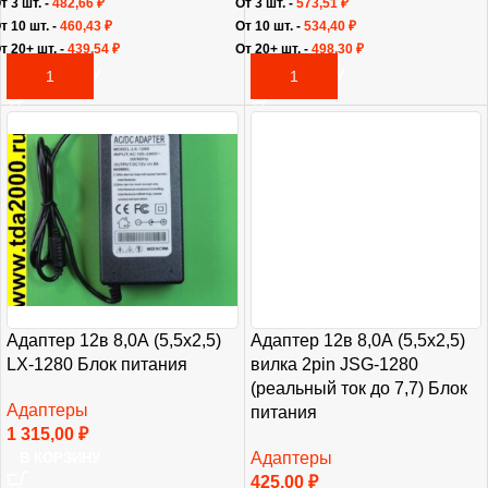
т 3 шт. -
482,66
₽
От 3 шт. -
573,51
₽
т 10 шт. -
460,43
₽
От 10 шт. -
534,40
₽
т 20+ шт. -
439,54
₽
От 20+ шт. -
498,30
₽
В КОРЗИНУ
В КОРЗИНУ
Адаптер 12в 8,0А (5,5х2,5)
Адаптер 12в 8,0А (5,5х2,5)
LX-1280 Блок питания
вилка 2pin JSG-1280
(реальный ток до 7,7) Блок
Адаптеры
питания
1 315,00
₽
Адаптеры
В КОРЗИНУ
425,00
₽