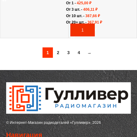
От 1 -
425,00
₽
От 3 шт. -
406,11
₽
От 10 шт. -
387,66
₽
От 20+ шт. -
367,91
₽
В КОРЗИНУ
1
2
3
4
→
© Интернет-Магазин радиодеталей «Гулливер», 2026
Навигация