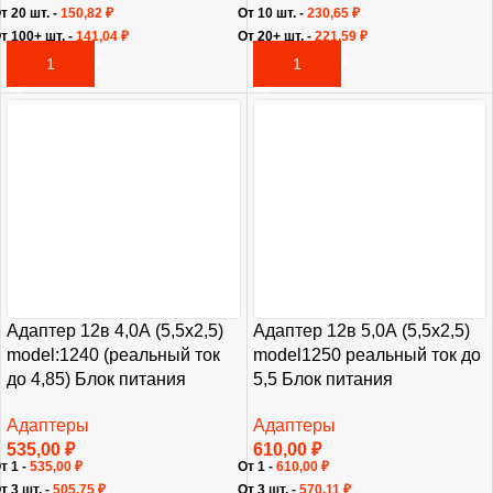
т 20 шт. -
150,82
₽
От 10 шт. -
230,65
₽
т 100+ шт. -
141,04
₽
От 20+ шт. -
221,59
₽
В КОРЗИНУ
В КОРЗИНУ
Адаптер 12в 4,0А (5,5х2,5)
Адаптер 12в 5,0А (5,5х2,5)
model:1240 (реальный ток
model1250 реальный ток до
до 4,85) Блок питания
5,5 Блок питания
Адаптеры
Адаптеры
535,00
₽
610,00
₽
т 1 -
535,00
₽
От 1 -
610,00
₽
т 3 шт. -
505,75
₽
От 3 шт. -
570,11
₽