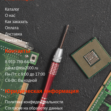
Каталог
О нас
Как заказать
Оплата
Доставка
Контакты
Контакты
8-910-789-64-52
zakaz@tda2000.ru
Пн-Пт: с 9:00 до 17:00
Сб-Вс: Выходной
Юридическая информация
Политика конфиденциальности
Согласие на обработку данных