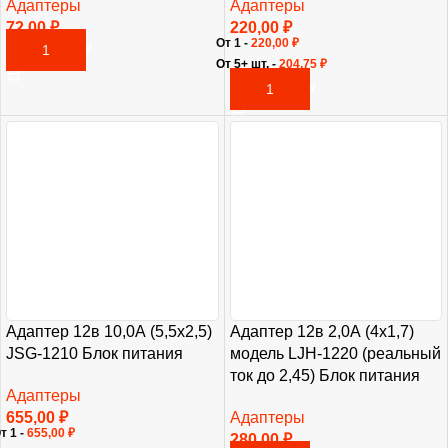
Адаптеры
Адаптеры
72,00
₽
220,00
₽
От 1 -
220,00
₽
В КОРЗИНУ
От 5+ шт. -
204,75
₽
В КОРЗИНУ
Адаптер 12в 10,0А (5,5х2,5)
Адаптер 12в 2,0А (4х1,7)
JSG-1210 Блок питания
модель LJH-1220 (реальный
ток до 2,45) Блок питания
Адаптеры
655,00
₽
Адаптеры
т 1 -
655,00
₽
280,00
₽