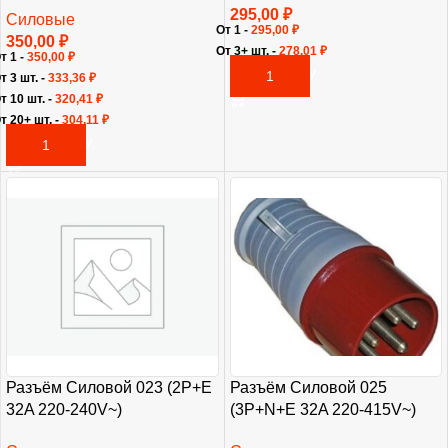
295,00
₽
Силовые
От 1 -
295,00
₽
350,00
₽
От 3+ шт. -
278,01
₽
т 1 -
350,00
₽
В КОРЗИНУ
т 3 шт. -
333,36
₽
т 10 шт. -
320,41
₽
т 20+ шт. -
304,11
₽
В КОРЗИНУ
Разъём Силовой 023 (2P+E
Разъём Силовой 025
32A 220-240V~)
(3P+N+E 32A 220-415V~)