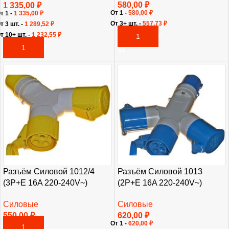
580,00
₽
1 335,00
₽
От 1 -
580,00
₽
т 1 -
1 335,00
₽
От 3+ шт. -
557,73
₽
т 3 шт. -
1 289,52
₽
т 10+ шт. -
1 232,55
₽
В КОРЗИНУ
В КОРЗИНУ
Разъём Силовой 1012/4
Разъём Силовой 1013
(3P+E 16A 220-240V~)
(2P+E 16A 220-240V~)
Силовые
Силовые
550,00
₽
620,00
₽
От 1 -
620,00
₽
В КОРЗИНУ