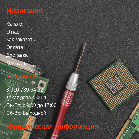
Навигация
Каталог
О нас
Как заказать
Оплата
Доставка
Контакты
Контакты
8-910-789-64-52
zakaz@tda2000.ru
Пн-Пт: с 9:00 до 17:00
Сб-Вс: Выходной
Юридическая информация