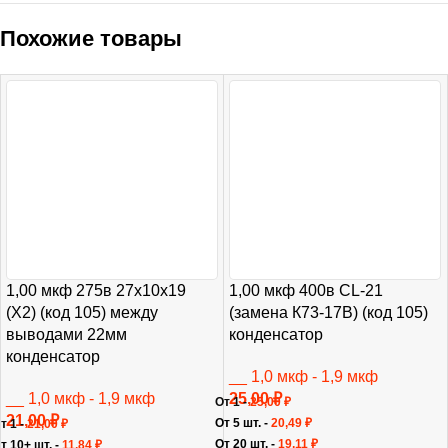
Похожие товары
1,00 мкф 275в 27х10х19
1,00 мкф 400в CL-21
(X2) (код 105) между
(замена К73-17В) (код 105)
выводами 22мм
конденсатор
конденсатор
__ 1,0 мкф - 1,9 мкф
__ 1,0 мкф - 1,9 мкф
25,00
₽
От 1 -
25,00
₽
21,00
₽
От 5 шт. -
20,49
₽
т 1 -
21,00
₽
От 20 шт. -
19,11
₽
т 10+ шт. -
11,84
₽