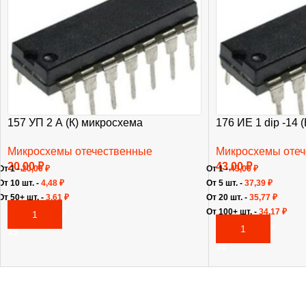
157 УП 2 А (К) микросхема
176 ИЕ 1 dip -14 
Микросхемы отечественные
Микросхемы оте
20,00
₽
43,00
₽
От 1 -
20,00
₽
От 1 -
43,00
₽
От 10 шт. -
4,48
₽
От 5 шт. -
37,39
₽
От 50+ шт. -
3,61
₽
От 20 шт. -
35,77
₽
От 100+ шт. -
34,17
₽
В КОРЗИНУ
В КОРЗИНУ