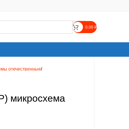
0,00
₽
емы отечественные
КР) микросхема