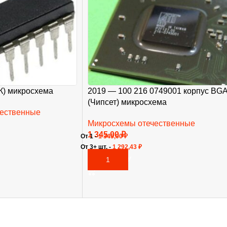
(К) микросхема
2019 — 100 216 0749001 корпус BG
(Чипсет) микросхема
чественные
Микросхемы отечественные
1 345,00
₽
От 1 -
1 345,00
₽
От 3+ шт. -
1 292,43
₽
В КОРЗИНУ