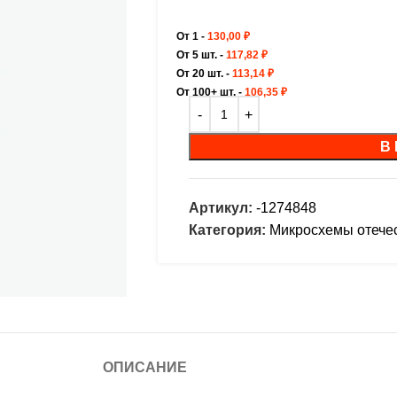
От 1 -
130,00
₽
От 5 шт. -
117,82
₽
От 20 шт. -
113,14
₽
От 100+ шт. -
106,35
₽
В
Артикул:
-1274848
Категория:
Микросхемы отече
ОПИСАНИЕ