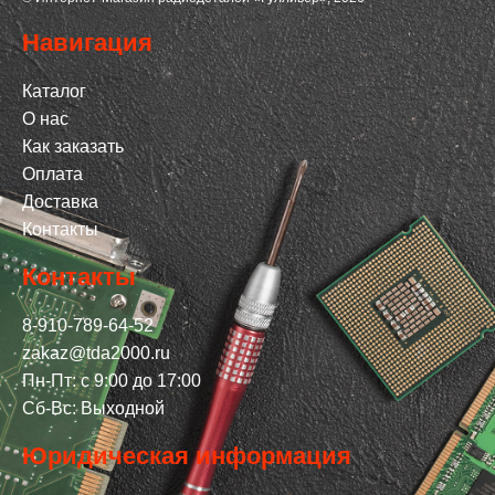
Навигация
Каталог
О нас
Как заказать
Оплата
Доставка
Контакты
Контакты
8-910-789-64-52
zakaz@tda2000.ru
Пн-Пт: с 9:00 до 17:00
Сб-Вс: Выходной
Юридическая информация