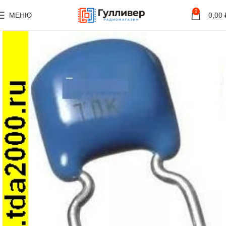
0
МЕНЮ
0,00