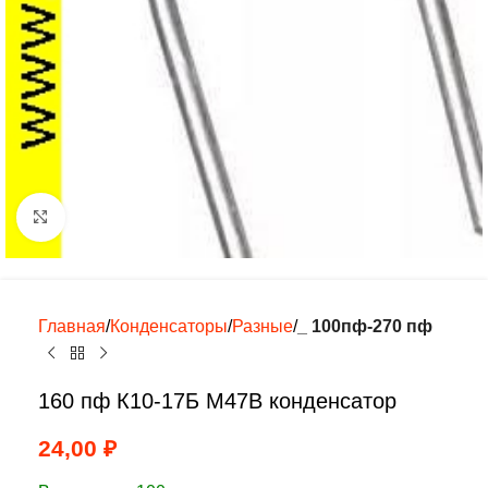
Нажмите, чтобы увеличить
Главная
Конденсаторы
Разные
_ 100пф-270 пф
160 пф К10-17Б М47В конденсатор
24,00
₽