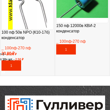
150 пф 12000в КВИ-2
конденсатор
100 пф 50в NPO (К10-17б)
конденсатор
_ 100пф-270 пф
460,00
₽
_ 100пф-270 пф
В КОРЗИНУ
20,00
₽
т 1 -
20,00
₽
т 10+ шт. -
2,50
₽
В КОРЗИНУ