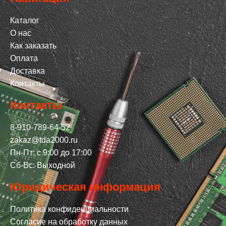
Каталог
О нас
Как заказать
Оплата
Доставка
Контакты
Контакты
8-910-789-64-52
zakaz@tda2000.ru
Пн-Пт: с 9:00 до 17:00
Сб-Вс: Выходной
Юридическая информация
Политика конфиденциальности
Согласие на обработку данных