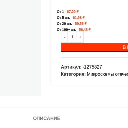
От 1 -
67,00
₽
От 5 шт. -
61,98
₽
От 20 шт. -
59,55
₽
От 100+ шт. -
56,45
₽
В
Артикул:
-1275827
Категория:
Микросхемы отече
ОПИСАНИЕ