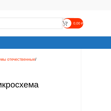
0,00
₽
емы отечественные
микросхема