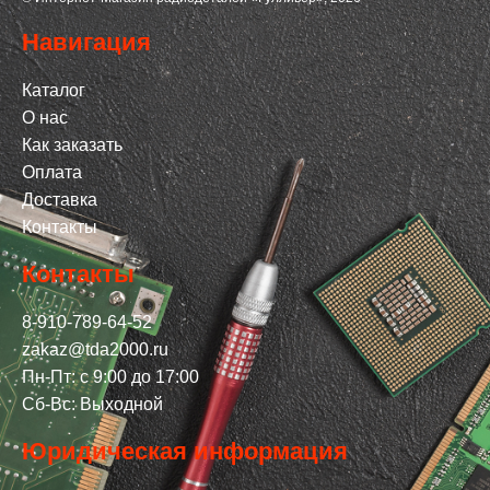
Навигация
Каталог
О нас
Как заказать
Оплата
Доставка
Контакты
Контакты
8-910-789-64-52
zakaz@tda2000.ru
Пн-Пт: с 9:00 до 17:00
Сб-Вс: Выходной
Юридическая информация