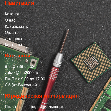
Навигация
Каталог
О нас
Как заказать
Оплата
Доставка
Контакты
Контакты
8-910-789-64-52
zakaz@tda2000.ru
Пн-Пт: с 9:00 до 17:00
Сб-Вс: Выходной
Юридическая информация
Политика конфиденциальности