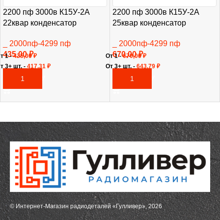
2200 пф 3000в К15У-2А
2200 пф 3000в К15У-2А
22квар конденсатор
25квар конденсатор
_ 2000пф-4299 пф
_ 2000пф-4299 пф
435,00
₽
670,00
₽
т 1 -
435,00
₽
От 1 -
670,00
₽
т 3+ шт. -
417,31
₽
От 3+ шт. -
643,79
₽
В КОРЗИНУ
В КОРЗИНУ
© Интернет-Магазин радиодеталей «Гулливер», 2026