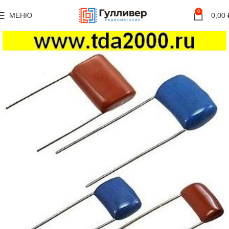
0
МЕНЮ
0,00