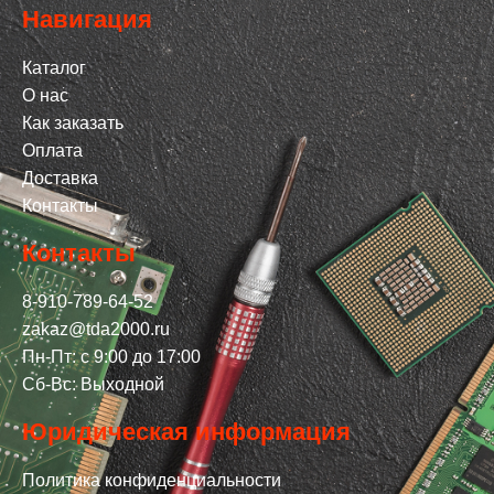
Навигация
Каталог
О нас
Как заказать
Оплата
Доставка
Контакты
Контакты
8-910-789-64-52
zakaz@tda2000.ru
Пн-Пт: с 9:00 до 17:00
Сб-Вс: Выходной
Юридическая информация
Политика конфиденциальности