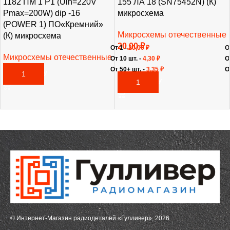
1182 ПМ 1 Р1 (Uin=220V
155 ЛА 18 (SN75452N) (К)
Pmax=200W) dip -16
микросхема
(POWER 1) ПО«Кремний»
Микросхемы отечественные
(К) микросхема
20,00
₽
От 1 -
20,00
₽
О
Микросхемы отечественные
От 10 шт. -
4,30
₽
О
180,00
₽
От 50+ шт. -
3,35
₽
О
В КОРЗИНУ
В КОРЗИНУ
© Интернет-Магазин радиодеталей «Гулливер», 2026