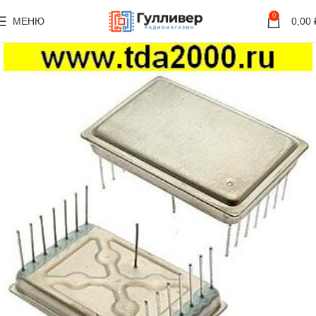
0
МЕНЮ
0,00