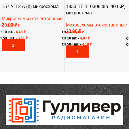
157 УП 2 А (К) микросхема
1833 ВЕ 1 -0308 dip -40 (КР)
микросхема
Микросхемы отечественные
20,00
₽
Микросхемы отечественные
т 1 -
20,00
₽
20,00
₽
т 10 шт. -
4,48
₽
От 1 -
20,00
₽
т 50+ шт. -
3,61
₽
От 10 шт. -
4,87
₽
О
От 50+ шт. -
4,18
₽
О
В КОРЗИНУ
В КОРЗИНУ