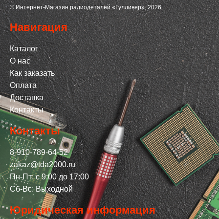
© Интернет-Магазин радиодеталей «Гулливер», 2026
Навигация
Каталог
О нас
Как заказать
Оплата
Доставка
Контакты
Контакты
8-910-789-64-52
zakaz@tda2000.ru
Пн-Пт: с 9:00 до 17:00
Сб-Вс: Выходной
Юридическая информация