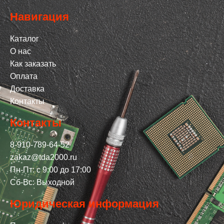
Навигация
Каталог
О нас
Как заказать
Оплата
Доставка
Контакты
Контакты
8-910-789-64-52
zakaz@tda2000.ru
Пн-Пт: с 9:00 до 17:00
Сб-Вс: Выходной
Юридическая информация