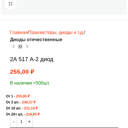
Нажмите, чтобы увеличить
Главная
Транзисторы, диоды и т.д.
Диоды отечественные
2А 517 А-2 диод
255,00
₽
В наличии <500шт.
От 1 -
255,00
₽
От 3 шт. -
240,37
₽
От 10 шт. -
231,14
₽
От 20+ шт. -
219,85
₽