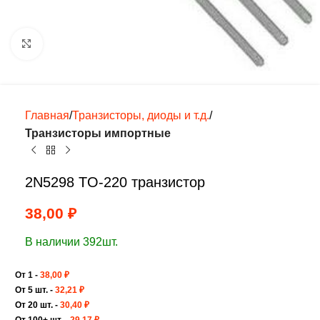
Нажмите, чтобы увеличить
Главная
Транзисторы, диоды и т.д.
Транзисторы импортные
2N5298 TO-220 транзистор
38,00
₽
В наличии 392шт.
От 1 -
38,00
₽
От 5 шт. -
32,21
₽
От 20 шт. -
30,40
₽
От 100+ шт. -
29,17
₽