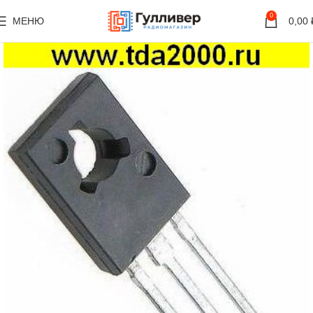
0
МЕНЮ
0,00