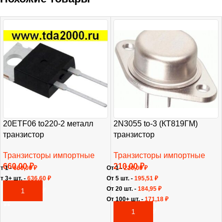
20ETF06 to220-2 металл
2N3055 to-3 (КТ819ГМ)
транзистор
транзистор
Транзисторы импортные
Транзисторы импортные
660,00
₽
210,00
₽
т 1 -
660,00
₽
От 1 -
210,00
₽
т 3+ шт. -
636,60
₽
От 5 шт. -
195,51
₽
От 20 шт. -
184,95
₽
В КОРЗИНУ
От 100+ шт. -
171,18
₽
В КОРЗИНУ