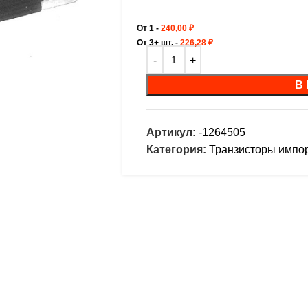
От 1 -
240,00
₽
От 3+ шт. -
226,28
₽
В
Артикул:
-1264505
Категория:
Транзисторы импо