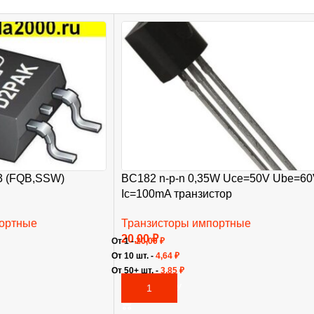
63 (FQB,SSW)
BC182 n-p-n 0,35W Uce=50V Ube=6
Ic=100mA транзистор
портные
Транзисторы импортные
20,00
₽
От 1 -
20,00
₽
От 10 шт. -
4,64
₽
От 50+ шт. -
3,85
₽
В КОРЗИНУ