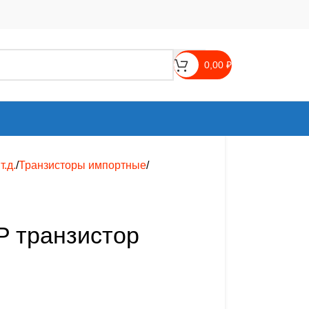
0,00
₽
.д.
Транзисторы импортные
P транзистор