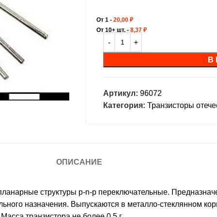
От 1 -
20,00
₽
От 10+ шт. -
8,37
₽
В
Артикул:
96072
Категория:
Транзисторы отеч
ОПИСАНИЕ
анарные структуры p-n-p переключательные. Предназначе
льного назначения. Выпускаются в металло-стеклянном кор
асса транзистора не более 0,5 г.