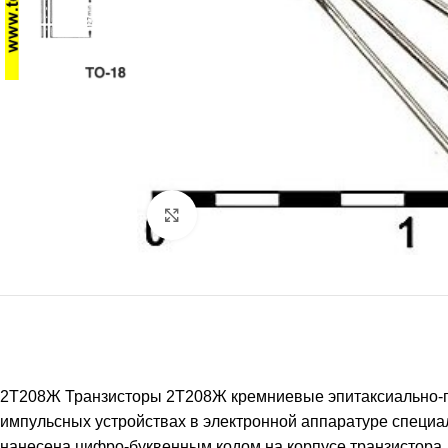
Нажмите, чтобы увеличить
2Т208Ж Транзисторы 2Т208Ж кремниевые эпитаксиально-пл
импульсных устройствах в электронной аппаратуре специа
нанесена цифро-буквенным кодом на корпусе транзистора. М