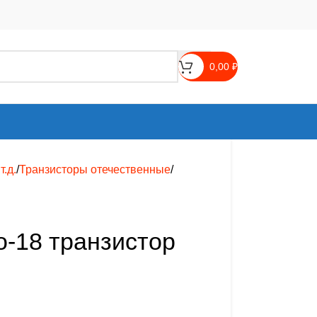
0,00
₽
.д.
Транзисторы отечественные
o-18 транзистор