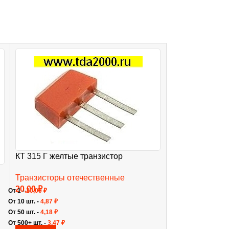
КТ 315 Г желтые транзистор
КТ 801 А никел
Транзисторы отечественные
Транзисторы о
20,00
₽
28,00
₽
От 1 -
20,00
₽
В КОРЗИНУ
От 10 шт. -
4,87
₽
От 50 шт. -
4,18
₽
От 500+ шт. -
3,47
₽