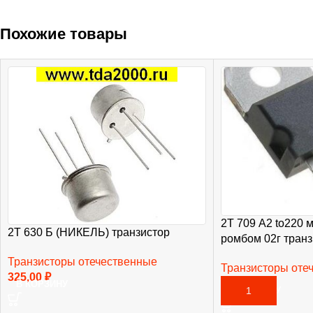
Похожие товары
2Т 709 А2 to220 
2Т 630 Б (НИКЕЛЬ) транзистор
ромбом 02г транз
Транзисторы отечественные
Транзисторы оте
325,00
₽
1 200,00
₽
В КОРЗИНУ
В КОРЗИНУ