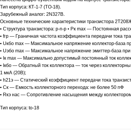
Тип корпуса: КТ-1-7 (TO-18).
Зарубежный аналог: 2N327B.
Основные технические характеристики транзистора 2Т208Ж
• Структура транзистора: p-n-p • Рк max — Постоянная рас
• fгр — Граничная частота коэффициента передачи тока тр
• Uкбо max — Максимальное напряжение коллектор-база при
• Uэбо max — Максимальное напряжение эмиттер-база при з
• Iк max — Максимально допустимый постоянный ток коллек
• Iкбо — Обратный ток коллектора — ток через коллектор
1 мкА (20В);
• h21э — Статический коэффициент передачи тока транзист
• Ск — Емкость коллекторного перехода: не более 50 пФ
• Rкэ нас — Сопротивление насыщения между коллектором 
Тип корпуса: to-18