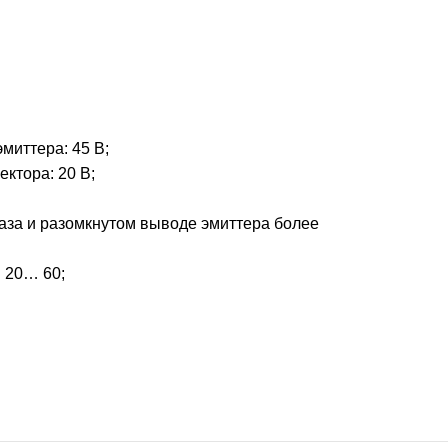
миттера: 45 В;
ктора: 20 В;
база и разомкнутом выводе эмиттера более
 20… 60;