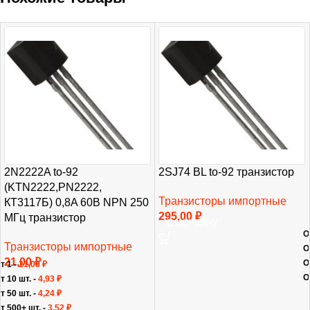
2N2222A to-92
2SJ74 BL to-92 транзистор
(KTN2222,PN2222,
Транзисторы импортные
КТ3117Б) 0,8A 60B NPN 250
295,00
₽
МГц транзистор
В КОРЗИНУ
О
Транзисторы импортные
О
21,00
₽
О
т 1 -
21,00
₽
О
т 10 шт. -
4,93
₽
т 50 шт. -
4,24
₽
т 500+ шт. -
3,52
₽