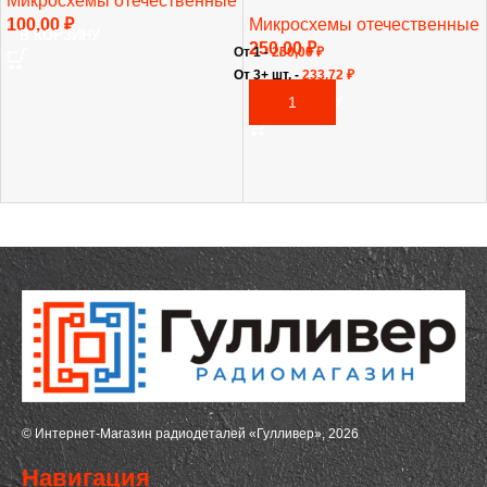
Микросхемы отечественные
100,00
₽
Микросхемы отечественные
В КОРЗИНУ
250,00
₽
От 1 -
250,00
₽
От 3+ шт. -
233,72
₽
В КОРЗИНУ
© Интернет-Магазин радиодеталей «Гулливер», 2026
Навигация