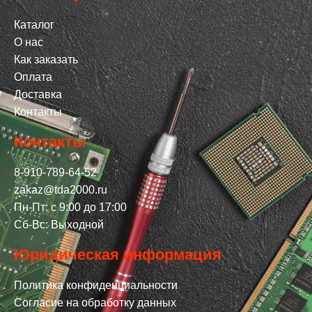
Каталог
О нас
Как заказать
Оплата
Доставка
Контакты
Контакты
8-910-789-64-52
zakaz@tda2000.ru
Пн-Пт: с 9:00 до 17:00
Сб-Вс: Выходной
Юридическая информация
Политика конфиденциальности
Согласие на обработку данных