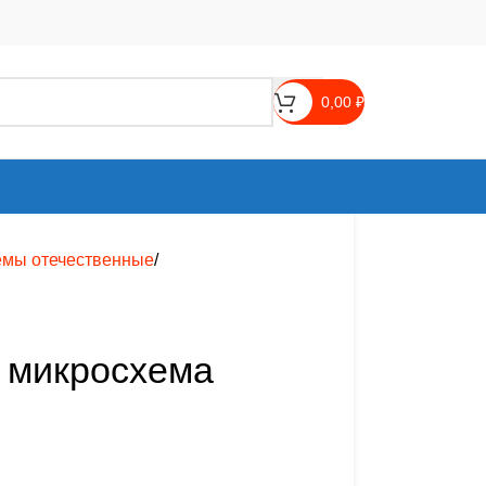
0,00
₽
емы отечественные
) микросхема