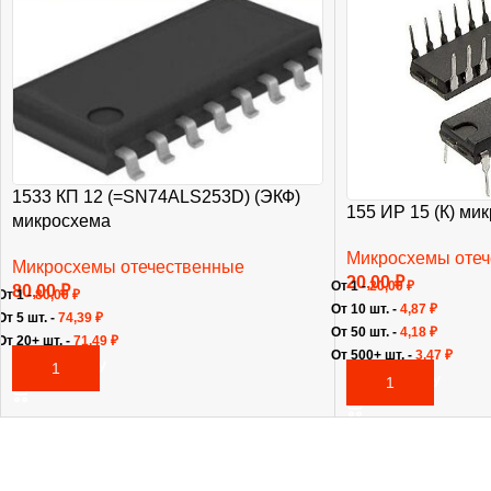
1533 КП 12 (=SN74ALS253D) (ЭКФ)
155 ИР 15 (К) ми
микросхема
Микросхемы оте
Микросхемы отечественные
20,00
₽
От 1 -
20,00
₽
80,00
₽
От 1 -
80,00
₽
От 10 шт. -
4,87
₽
От 5 шт. -
74,39
₽
От 50 шт. -
4,18
₽
От 20+ шт. -
71,49
₽
От 500+ шт. -
3,47
₽
В КОРЗИНУ
В КОРЗИНУ