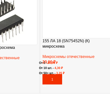
155 ЛА 18 (SN75452N) (К)
микросхема
кросхема
Микросхемы отечественные
чественные
20,00
₽
От 1 -
20,00
₽
От 10 шт. -
4,30
₽
От 50+ шт. -
3,35
₽
В КОРЗИНУ