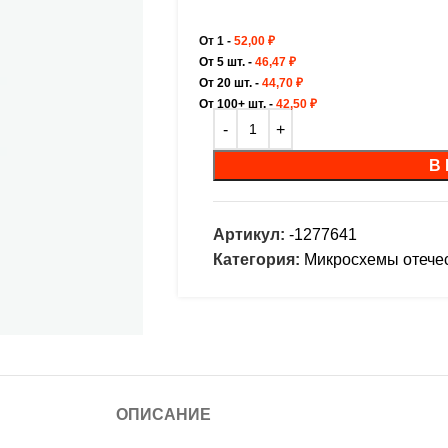
От 1 -
52,00
₽
От 5 шт. -
46,47
₽
От 20 шт. -
44,70
₽
От 100+ шт. -
42,50
₽
В
Артикул:
-1277641
Категория:
Микросхемы отече
ОПИСАНИЕ