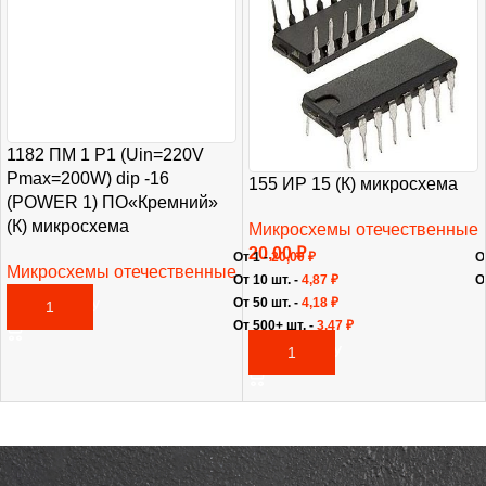
1182 ПМ 1 Р1 (Uin=220V
Pmax=200W) dip -16
155 ИР 15 (К) микросхема
(POWER 1) ПО«Кремний»
(К) микросхема
Микросхемы отечественные
20,00
₽
От 1 -
20,00
₽
О
Микросхемы отечественные
От 10 шт. -
4,87
₽
О
180,00
₽
От 50 шт. -
4,18
₽
В КОРЗИНУ
От 500+ шт. -
3,47
₽
В КОРЗИНУ