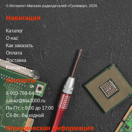
© Интернет-Магазин радиодеталей «Гулливер», 2026
Навигация
Каталог
О нас
Как заказать
Оплата
Доставка
Контакты
Контакты
8-910-789-64-52
zakaz@tda2000.ru
Пн-Пт: с 9:00 до 17:00
Сб-Вс: Выходной
Юридическая информация