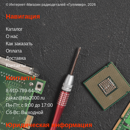
© Интернет-Магазин радиодеталей «Гулливер», 2026
Навигация
Каталог
О нас
Как заказать
Оплата
Доставка
Контакты
Контакты
8-910-789-64-52
zakaz@tda2000.ru
Пн-Пт: с 9:00 до 17:00
Сб-Вс: Выходной
Юридическая информация