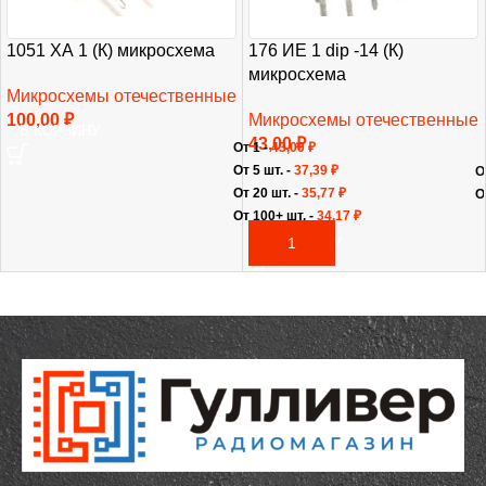
1051 ХА 1 (К) микросхема
176 ИЕ 1 dip -14 (К)
микросхема
Микросхемы отечественные
100,00
₽
Микросхемы отечественные
В КОРЗИНУ
43,00
₽
От 1 -
43,00
₽
От 5 шт. -
37,39
₽
О
От 20 шт. -
35,77
₽
О
От 100+ шт. -
34,17
₽
В КОРЗИНУ