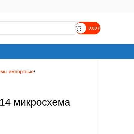
0,00
₽
емы импортные
14 микросхема