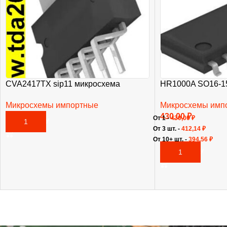
CVA2417TX sip11 микросхема
HR1000A SO16-1
Микросхемы импортные
Микросхемы имп
465,00
₽
430,00
₽
От 1 -
430,00
₽
В КОРЗИНУ
От 3 шт. -
412,14
₽
От 10+ шт. -
394,56
₽
В КОРЗИНУ