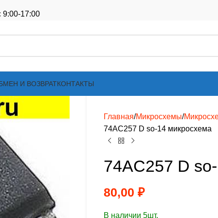
 9:00-17:00
БМЕН И ВОЗВРАТ
КОНТАКТЫ
Главная
Микросхемы
Микросх
74AC257 D so-14 микросхема
74AC257 D so-
80,00
₽
В наличии 5шт.