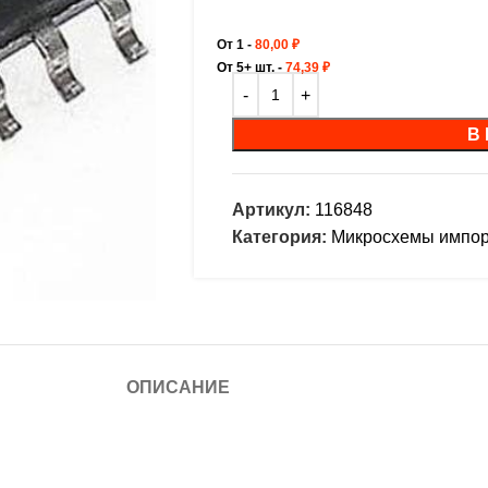
От 1 -
80,00
₽
От 5+ шт. -
74,39
₽
В
Артикул:
116848
Категория:
Микросхемы импо
ОПИСАНИЕ