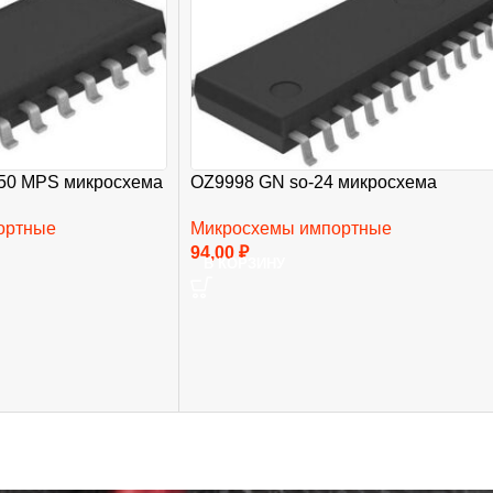
50 MPS микросхема
OZ9998 GN so-24 микросхема
ортные
Микросхемы импортные
94,00
₽
В КОРЗИНУ