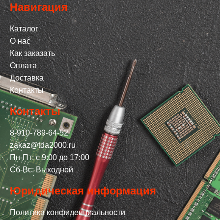
Навигация
Каталог
О нас
Как заказать
Оплата
Доставка
Контакты
Контакты
8-910-789-64-52
zakaz@tda2000.ru
Пн-Пт: с 9:00 до 17:00
Сб-Вс: Выходной
Юридическая информация
Политика конфиденциальности