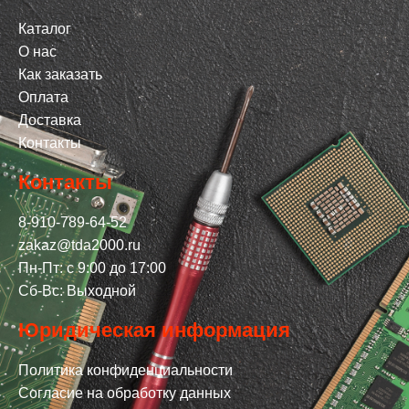
Каталог
О нас
Как заказать
Оплата
Доставка
Контакты
Контакты
8-910-789-64-52
zakaz@tda2000.ru
Пн-Пт: с 9:00 до 17:00
Сб-Вс: Выходной
Юридическая информация
Политика конфиденциальности
Согласие на обработку данных