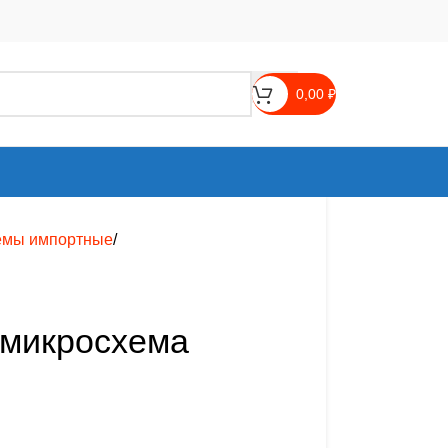
0,00
₽
емы импортные
микросхема