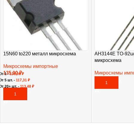
15N60 to220 металл микросхема
AH3144E TO-92uA
микросхема
Микросхемы импортные
135,00
₽
Микросхемы имп
От 1 -
135,00
₽
35,00
₽
От 5 шт. -
117,31
₽
В КОРЗИНУ
От 20+ шт. -
113,48
₽
В КОРЗИНУ