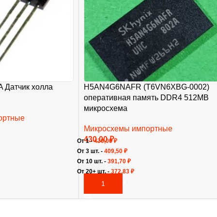
 Датчик холла
H5AN4G6NAFR (T6VN6XBG-0002)
оперативная память DDR4 512MB
микросхема
ортные
Микросхемы импортные
430,00
₽
От 1 -
430,00
₽
От 3 шт. -
409,50
₽
От 10 шт. -
391,70
₽
От 20+ шт. -
372,83
₽
В КОРЗИНУ