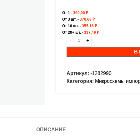
От 1 -
390,00
₽
От 3 шт. -
370,68
₽
От 10 шт. -
355,16
₽
От 20+ шт. -
337,49
₽
В
Артикул:
-1282990
Категория:
Микросхемы импо
ОПИСАНИЕ