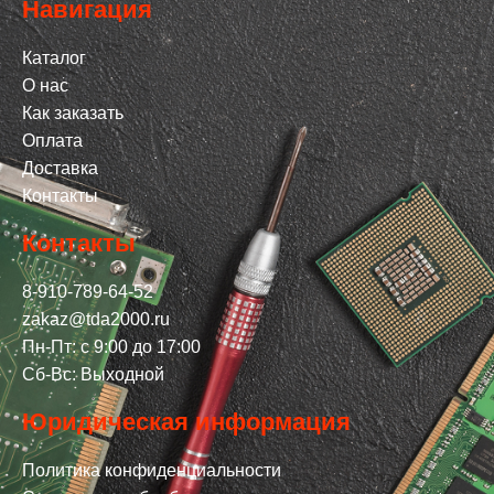
Навигация
Каталог
О нас
Как заказать
Оплата
Доставка
Контакты
Контакты
8-910-789-64-52
zakaz@tda2000.ru
Пн-Пт: с 9:00 до 17:00
Сб-Вс: Выходной
Юридическая информация
Политика конфиденциальности