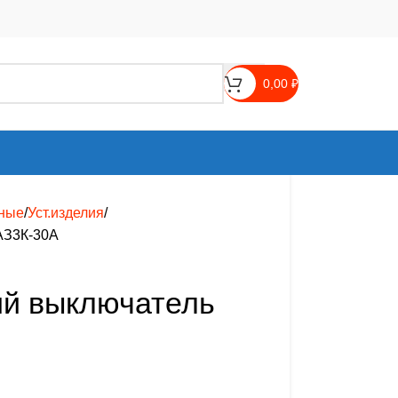
0,00
₽
ные
Уст.изделия
АЗ3К-30А
ий выключатель