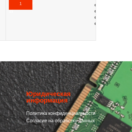
7 970,00
₽
В КОРЗИНУ
1 425,00
₽
От 1 -
1 425,00
₽
От 3 шт. -
1 374,91
₽
От 10 шт. -
1 316,08
₽
От 20+ шт. -
1 267,72
В КОРЗИНУ
Юридическая
информация
Политика конфиденциальности
Согласие на обработку данных