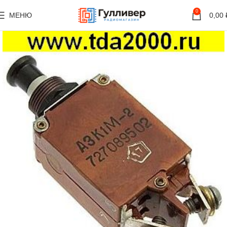
0
МЕНЮ
0,00