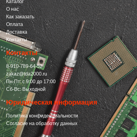
Каталог
О нас
Как заказать
Оплата
Доставка
Контакты
Контакты
8-910-789-64-52
zakaz@tda2000.ru
Пн-Пт: с 9:00 до 17:00
Сб-Вс: Выходной
Юридическая информация
Политика конфиденциальности
Согласие на обработку данных