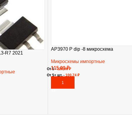
AP3970 P dip -8 микросхема
3-R7 2021
Микросхемы импортные
115,00
₽
От 1 -
115,00
₽
ортные
От 5+ шт. -
100,74
₽
В КОРЗИНУ