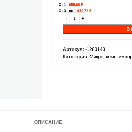
От 1 -
655,00
₽
От 3+ шт. -
630,73
₽
В
Артикул:
-1283143
Категория:
Микросхемы импо
ОПИСАНИЕ