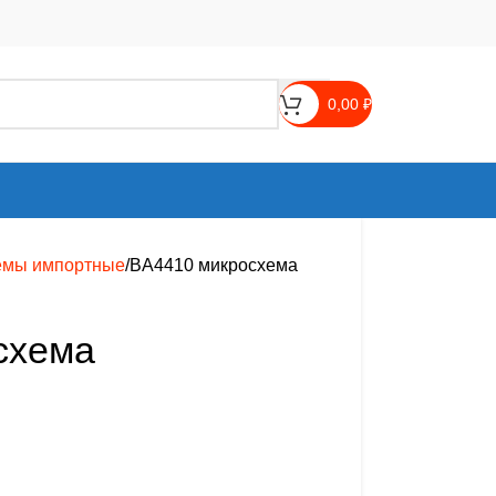
0,00
₽
емы импортные
BA4410 микросхема
схема