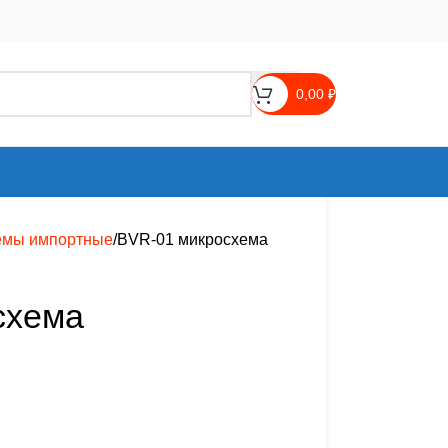
0,00
₽
емы импортные
BVR-01 микросхема
схема