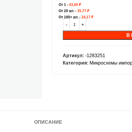
От 1 -
43,00
₽
От 20 шт. -
35,77
₽
От 100+ шт. -
34,17
₽
В
Артикул:
-1283251
Категория:
Микросхемы импо
ОПИСАНИЕ