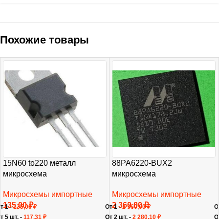
Похожие товары
15N60 to220 металл
88PA6220-BUX2
микросхема
микросхема
Микросхемы импортные
Микросхемы импортные
135,00
₽
2 360,00
₽
т 1 -
135,00
₽
От 1 -
2 360,00
₽
О
т 5 шт. -
117,31
₽
От 2 шт. -
2 280,10
₽
О