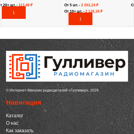
т 20+ шт. -
113,48
₽
От 5 шт. -
2 202,24
₽
О
От 10+ шт. -
2 126,16
₽
В КОРЗИНУ
В КОРЗИНУ
© Интернет-Магазин радиодеталей «Гулливер», 2026
Навигация
Каталог
О нас
Как заказать