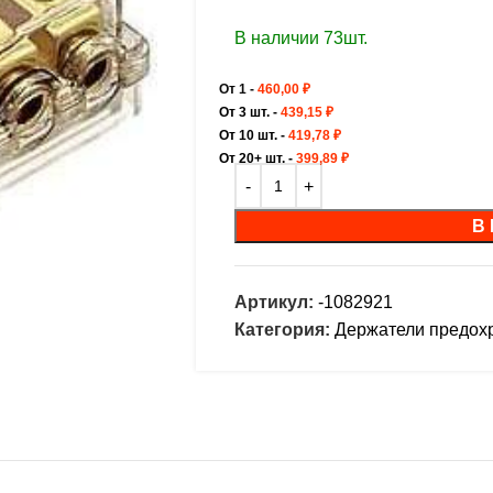
В наличии 73шт.
От 1 -
460,00
₽
От 3 шт. -
439,15
₽
От 10 шт. -
419,78
₽
От 20+ шт. -
399,89
₽
В
Артикул:
-1082921
Категория:
Держатели предох