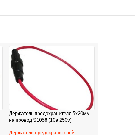
Держатель предохранителя 5х20мм
Держатель пре
на провод S1058 (10a 250v)
на провод S106
Держатели предохранителей
Держатели пре