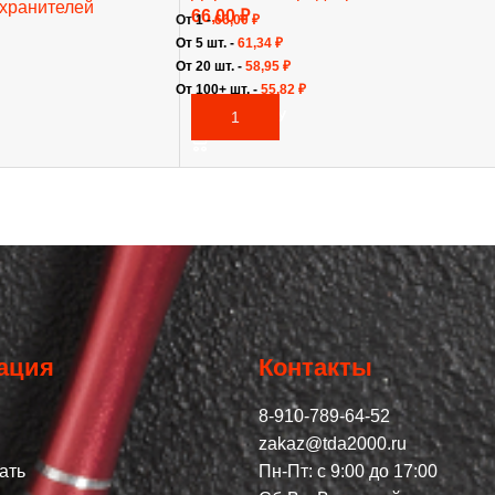
хранителей
66,00
₽
От 1 -
66,00
₽
От 5 шт. -
61,34
₽
От 20 шт. -
58,95
₽
От 100+ шт. -
55,82
₽
В КОРЗИНУ
ация
Контакты
8-910-789-64-52
zakaz@tda2000.ru
ать
Пн-Пт: с 9:00 до 17:00