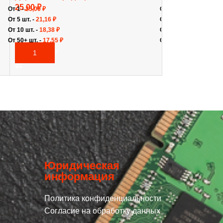
25,00
₽
24,00
₽
От 1 -
25,00
₽
От 1 -
24,00
₽
От 5 шт. -
21,16
₽
От 10 шт. -
17,22
₽
От 10 шт. -
18,38
₽
От 50 шт. -
16,36
₽
От 50+ шт. -
17,55
₽
От 200+ шт. -
15,68
₽
В КОРЗИНУ
В КОРЗИНУ
Юридическая
информация
Политика конфиденциальности
Согласие на обработку данных