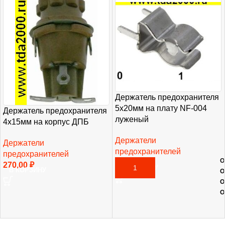
Держатель предохранителя
5х20мм на плату NF-004
Держатель предохранителя
луженый
4х15мм на корпус ДПБ
Держатели
Держатели
предохранителей
предохранителей
О
20,00
₽
270,00
₽
В КОРЗИНУ
В КОРЗИНУ
О
О
О