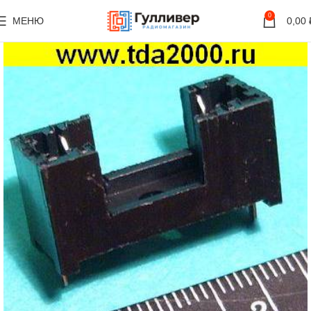
0
МЕНЮ
0,00