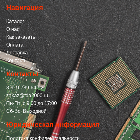
Навигация
Каталог
О нас
Как заказать
Оплата
Доставка
Контакты
Контакты
8-910-789-64-52
zakaz@tda2000.ru
Пн-Пт: с 9:00 до 17:00
Сб-Вс: Выходной
Юридическая информация
Политика конфиденциальности