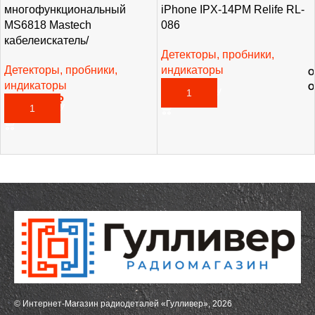
многофункциональный
iPhone IPX-14PM Relife RL-
MS6818 Mastech
086
кабелеискатель/
Детекторы, пробники,
Детекторы, пробники,
индикаторы
О
индикаторы
1 745,00
₽
О
В КОРЗИНУ
27 195,00
₽
В КОРЗИНУ
© Интернет-Магазин радиодеталей «Гулливер», 2026