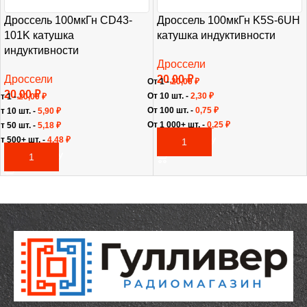
Дроссель 100мкГн CD43-
Дроссель 100мкГн K5S-6UH
101K катушка
катушка индуктивности
индуктивности
Дроссели
Дроссели
20,00
₽
От 1 -
20,00
₽
20,00
₽
От 10 шт. -
2,30
₽
т 1 -
20,00
₽
От 100 шт. -
0,75
₽
т 10 шт. -
5,90
₽
От 1 000+ шт. -
0,25
₽
т 50 шт. -
5,18
₽
т 500+ шт. -
4,48
₽
В КОРЗИНУ
В КОРЗИНУ