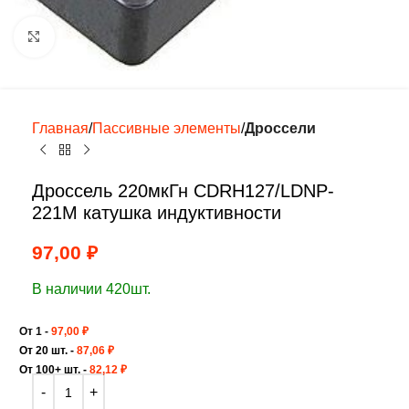
Нажмите, чтобы увеличить
Главная
Пассивные элементы
Дроссели
Дроссель 220мкГн CDRH127/LDNP-
221M катушка индуктивности
97,00
₽
В наличии 420шт.
От 1 -
97,00
₽
От 20 шт. -
87,06
₽
От 100+ шт. -
82,12
₽