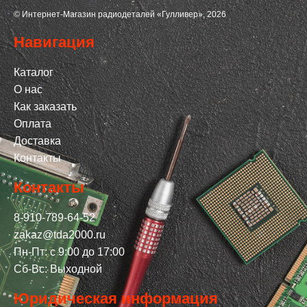
© Интернет-Магазин радиодеталей «Гулливер», 2026
Навигация
Каталог
О нас
Как заказать
Оплата
Доставка
Контакты
Контакты
8-910-789-64-52
zakaz@tda2000.ru
Пн-Пт: с 9:00 до 17:00
Сб-Вс: Выходной
Юридическая информация