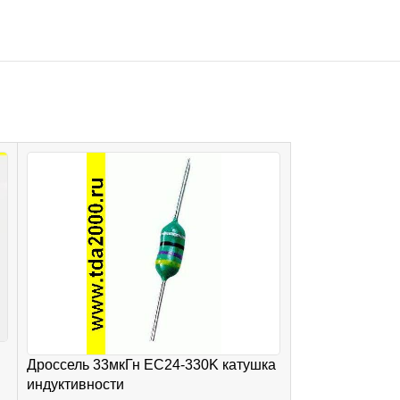
Дроссель 390м
Дроссель 33мкГн EC24-330K катушка
катушка индук
индуктивности