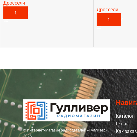
Дроссели
38,00
₽
Дроссели
В КОРЗИНУ
47,21
₽
В КОРЗИНУ
Навиг
Каталог
О нас
© Интернет-Магазин радиодеталей «Гулливер»,
Как заказ
2026