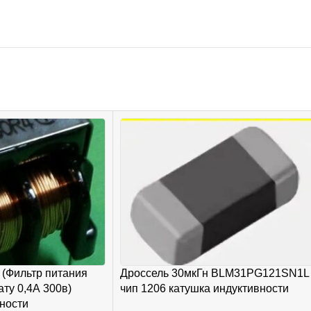
 (Фильтр питания
Дроссель 30мкГн BLM31PG121SN1L
ту 0,4А 300в)
чип 1206 катушка индуктивности
ности