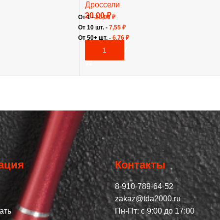
Дроссели
20,00
₽
От 1 -
20,00
₽
От 10 шт. -
7,55
₽
От 50+ шт. -
6,76
₽
В КОРЗИНУ
ация
Контакты
8-910-789-64-52
zakaz@tda2000.ru
ать
Пн-Пт: с 9:00 до 17:00