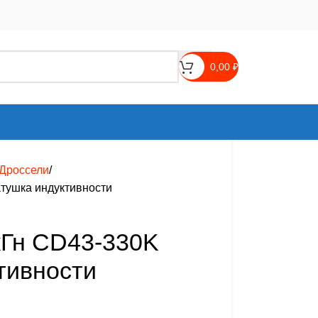
0,00
₽
Дроссели
тушка индуктивности
кГн CD43-330K
тивности