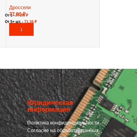
Дроссели
Дроссели
20,00
₽
В КОРЗИНУ
77,00
₽
От 1 -
77,00
₽
От 5+ шт. -
71,36
₽
В КОРЗИНУ
Юридическая
информация
Политика конфиденциальности
Согласие на обработку данных