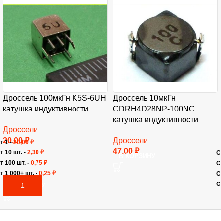
Дроссель 100мкГн K5S-6UH
Дроссель 10мкГн
катушка индуктивности
CDRH4D28NP-100NC
катушка индуктивности
Дроссели
20,00
₽
Дроссели
т 1 -
20,00
₽
47,00
₽
т 10 шт. -
2,30
₽
О
В КОРЗИНУ
т 100 шт. -
0,75
₽
О
т 1 000+ шт. -
0,25
₽
О
О
В КОРЗИНУ